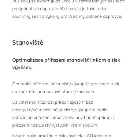
Výsledky se exportují do Excelu v samostatných sešitech
pro jednotlivé dopravce. K dispozici je také jeden
souhrnný sešit s výkony pro všechny dotčené dopravce.
Stanoviště
Optimalizace přiřazení stanovišť linkám a tisk
vývěsek.
Optimální přiřazení nástupišť/výstupišť pro spoje linek
na konkrétní autobusové stanici/zastávce.
Uživatel má možnost přiřadit spojům bez
nástupišť/výstupišť nástupiště/výstupiště podle
aktuálního přiřazení nebo znovu navrhnout optimální
přiřazení nástupišť/výstupišť všem spojům.
Nástroj také umožňuje tisk vývěsek s QR kódy pro